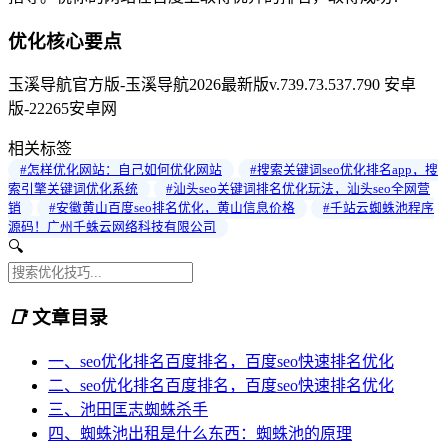
优化核心要点
玉溪导航官方版-玉溪导航2026最新版v.739.73.537.790 安卓
版-22265安卓网
相关标签
#怎样优化网站：自己如何优化网站
#搜索关键词seo优化排名app，搜
索引擎关键词优化系统
#汕头seo关键词排名优化玩法，汕头seo全网营
销
#安徽黄山百度seo排名优化，黄山信息价格
#千站云蜘蛛池程序
源码！广州千蛛云网络科技有限公司
🔍
📑
文章目录
一、seo优化排名百度排名，百度seo快速排名优化
二、seo优化排名百度排名，百度seo快速排名优化
三、池田匡志蜘蛛杀手
四、蜘蛛池出租是什么东西：蜘蛛池的原理