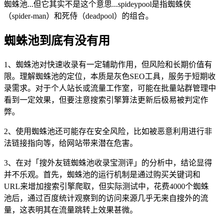
蜘蛛池...但它其实不是这个意思...spideypool是指蜘蛛侠
（spider-man）和死侍（deadpool）的组合。
蜘蛛池到底有没有用
1、蜘蛛池对快速收录有一定辅助作用，但风险和长期价值有
限。理解蜘蛛池的定位，本质是灰色SEO工具，服务于短期收
录需求。对于个人站长或流量工作室，可能在批量站群管理中
看到一定效果，但要注意搜索引擎算法更新后极易被判定作
弊。
2、使用蜘蛛池还可能存在安全风险，比如被恶意利用进行非
法链接指向等，给网站带来潜在危害。
3、在对「搜外友链蜘蛛池收录宝测评」的分析中，结论显得
并不乐观。首先，蜘蛛池的运行机制是通过购买关键词和
URL来增加搜索引擎爬取，但实际测试中，花费4000个蜘蛛
池后，通过百度统计观察到的访问来源几乎无来自搜外的流
量，这表明其在流量跳转上效果甚微。