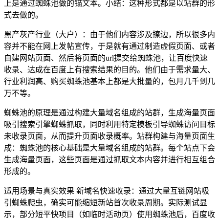
上是通过蜘蛛池做的锚文本。小结：这种形式都是以站群的形
式去做的。
黑产灰产行业（大户）：由于他们内容涉及擦边，所以很多内
容并不能在网上发帖宣传，于是就有通过制造虚假页面、或者
自建网站页面、然后将页面的url提交给蜘蛛池，让百度快速
收录、达成在百度上有搜索结果的目的。他们由于需求量大、
行业利润高、购买蜘蛛池基本上都是大批量的，包月几千到几
万不等。
蜘蛛池的原理是通过构建大量域名组成的站群，生成海量页面
吸引搜索引擎蜘蛛抓取，同时利用特定模板引导蜘蛛访问目标
未收录页面，从而提升页面收录概率。站群构建与海量页面生
成：蜘蛛池的核心基础是大量域名组成的站群。每个站点下会
生成海量页面，这些页面是通过抓取文本内容并进行相互组合
形成的。
适用场景与真实效果 新域名快速收录：通过大量互链网站吸
引蜘蛛爬虫，确实可能缩短新站首次收录周期。实际测试显
示，部分短平快项目（如临时活动页）使用蜘蛛池后，百度收