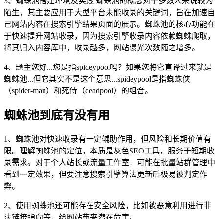
3、蜘蛛池搭建环境及实践 蜘蛛池的概念对于多数人来说较为
陌生，其主要应用于大型平台未能收录的关键词，旨在加速自
己网站内容在搜索引擎结果页面的展示。蜘蛛池的核心功能在
于快速提升网站收录，因为搜索引擎收录内容依赖蜘蛛爬取，
将其归入内容库中，收录越多，网站曝光次数随之增多。
4、题主您好...您是指spideypool吗？如果您将它直译过来就是
蜘蛛池...但它其实不是这个意思...spideypool是指蜘蛛侠
（spider-man）和死侍（deadpool）的组合。
蜘蛛池到底有没有用
1、蜘蛛池对快速收录有一定辅助作用，但风险和长期价值有
限。理解蜘蛛池的定位，本质是灰色SEO工具，服务于短期收
录需求。对于个人站长或流量工作室，可能在批量站群管理中
看到一定效果，但要注意搜索引擎算法更新后极易被判定作
弊。
2、使用蜘蛛池还可能存在安全风险，比如被恶意利用进行非
法链接指向等，给网站带来潜在危害。