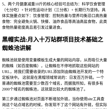
5、两个月健康减重10斤的核心经验可总结为：科学饮食管理
（七分吃）+ 针对性运动计划（三分练）+ 长期行为坚持。具
体实施要点如下：饮食管理：控制热量与营养均衡忌口高热量
食物：完全避免火锅、快餐、油炸食品等高油高盐食物，此类
食物热量密度高且易引发过量进食。
黑帽实战:月入十万站群项目技术基础之
蜘蛛池讲解
蜘蛛池就是使用变量模板生成大量的网站内容，从而吸引大量
的蜘蛛（如百度蜘蛛），让蜘蛛在不停地抓取这些网站的
URL，将我们需要收录的URL添加到由蜘蛛池开发的一个特
定板块中。 这就是在黑帽领域常说的：日发百万外链。一个
普通的蜘蛛池需要至少数百个域名，而据我所知，有很多有
2000个域名的蜘蛛池，这就是比较大的蜘蛛池了。
第三步通过蜘蛛池对页面不断增加外链，当你使用site工具查
询这个站点域名的时候，你发现不了这个网站有外链，但实际