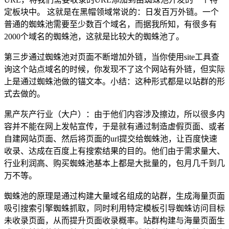
定板块中。 这就是在黑帽领域常说的：日发百万外链。一个
普通的蜘蛛池需要至少数百个域名，而据我所知，有很多有
2000个域名的蜘蛛池，这就是比较大的蜘蛛池了。
第三步通过蜘蛛池对页面不断增加外链，当你使用site工具查
询这个站点域名的时候，你发现不了这个网站有外链，但实际
上是通过蜘蛛池做的锚文本。小结：这种形式都是以站群的形
式去做的。
黑产灰产行业（大户）：由于他们内容涉及擦边，所以很多内
容并不能在网上发帖宣传，于是就有通过制造虚假页面、或者
自建网站页面、然后将页面的url提交给蜘蛛池，让百度快速
收录、达成在百度上有搜索结果的目的。他们由于需求量大、
行业利润高、购买蜘蛛池基本上都是大批量的，包月几千到几
万不等。
蜘蛛池的原理是通过构建大量域名组成的站群，生成海量页面
吸引搜索引擎蜘蛛抓取，同时利用特定模板引导蜘蛛访问目标
未收录页面，从而提升页面收录概率。站群构建与海量页面生