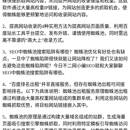
蛛快速抓取网站内容，从而提升网站的收录速度和权重。这款
软件通过大量高权重IP链接，为网站创造更多的抓取机会，使
得蜘蛛能够更频繁地访问和收录网站内容。
2、提高网站收录的4种实用方法为提高网站页面质量、利用百
度站长工具平台提交、发布外链、谨慎使用蜘蛛池，同时需远
离不靠谱的“高大上”收录方式。
3、SEO中蜘蛛池搜索陷阱有哪些？蜘蛛池优化有好处也有缺
点，一旦中了蜘蛛陷阱很快就能让网站降权了？我们又该如何
去避免这些蜘蛛陷阱呢？今日不二网小编SEO就和大家聊聊
SEO中蜘蛛池搜索陷阱有哪些。
4、“百度排名出租”并非直接服务，但存在蜘蛛池出租可间接
影响排名。以下为具体说明：蜘蛛池出租服务原理蜘蛛池出租
通过构建由大量高权重网站组成的集群系统，利用这些网站的
蜘蛛抓取优势，将目标网站链接嵌入其中。
5、蜘蛛池的原理是通过构建大量域名组成的站群，生成海量
页面吸引搜索引擎蜘蛛抓取，同时利用特定模板引导蜘蛛访问