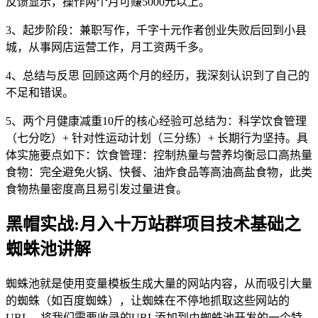
反馈显示，操作两个月可赚5000元以上。
3、起步阶段：兼职写作，千字十元作者创业失败后回到小县
城，从事网店运营工作，月工资两千多。
4、总结与反思 回顾这两个月的经历，我深刻认识到了自己的
不足和错误。
5、两个月健康减重10斤的核心经验可总结为：科学饮食管理
（七分吃）+ 针对性运动计划（三分练）+ 长期行为坚持。具
体实施要点如下：饮食管理：控制热量与营养均衡忌口高热量
食物：完全避免火锅、快餐、油炸食品等高油高盐食物，此类
食物热量密度高且易引发过量进食。
黑帽实战:月入十万站群项目技术基础之
蜘蛛池讲解
蜘蛛池就是使用变量模板生成大量的网站内容，从而吸引大量
的蜘蛛（如百度蜘蛛），让蜘蛛在不停地抓取这些网站的
URL，将我们需要收录的URL添加到由蜘蛛池开发的一个特