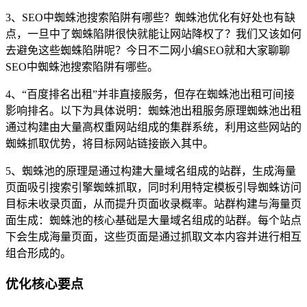
3、SEO中蜘蛛池搜索陷阱有哪些？蜘蛛池优化有好处也有缺
点，一旦中了蜘蛛陷阱很快就能让网站降权了？我们又该如何
去避免这些蜘蛛陷阱呢？今日不二网小编SEO就和大家聊聊
SEO中蜘蛛池搜索陷阱有哪些。
4、“百度排名出租”并非直接服务，但存在蜘蛛池出租可间接
影响排名。以下为具体说明：蜘蛛池出租服务原理蜘蛛池出租
通过构建由大量高权重网站组成的集群系统，利用这些网站的
蜘蛛抓取优势，将目标网站链接嵌入其中。
5、蜘蛛池的原理是通过构建大量域名组成的站群，生成海量
页面吸引搜索引擎蜘蛛抓取，同时利用特定模板引导蜘蛛访问
目标未收录页面，从而提升页面收录概率。站群构建与海量页
面生成：蜘蛛池的核心基础是大量域名组成的站群。每个站点
下会生成海量页面，这些页面是通过抓取文本内容并进行相互
组合形成的。
优化核心要点