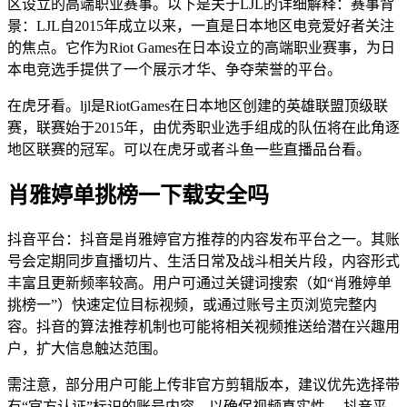
区设立的高端职业赛事。以下是关于LJL的详细解释：赛事背
景：LJL自2015年成立以来，一直是日本地区电竞爱好者关注
的焦点。它作为Riot Games在日本设立的高端职业赛事，为日
本电竞选手提供了一个展示才华、争夺荣誉的平台。
在虎牙看。ljl是RiotGames在日本地区创建的英雄联盟顶级联
赛，联赛始于2015年，由优秀职业选手组成的队伍将在此角逐
地区联赛的冠军。可以在虎牙或者斗鱼一些直播品台看。
肖雅婷单挑榜一下载安全吗
抖音平台：抖音是肖雅婷官方推荐的内容发布平台之一。其账
号会定期同步直播切片、生活日常及战斗相关片段，内容形式
丰富且更新频率较高。用户可通过关键词搜索（如“肖雅婷单
挑榜一”）快速定位目标视频，或通过账号主页浏览完整内
容。抖音的算法推荐机制也可能将相关视频推送给潜在兴趣用
户，扩大信息触达范围。
需注意，部分用户可能上传非官方剪辑版本，建议优先选择带
有“官方认证”标识的账号内容，以确保视频真实性。 抖音平