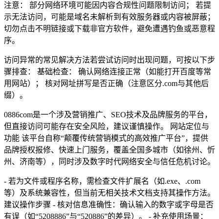
注意： 部分网络环境可能因内容合规性问题限制访问； 若提
示无法访问，可能是域名未解析到有效服务器或内容被屏蔽；
切勿点击不明链接或下载非官方软件，避免遭遇钓鱼或恶意程
序。
访问异常的常见解决方法若尝试访问时出现问题，可按以下步
骤排查： 基础检查： 确认网络连接正常（如能打开百度等常
用网站）； 核对网址拼写是否正确（注意区分.com与其他后
缀）。
0886com是一个涉及营销推广、SEO技术及品牌服务的平台，
但直接访问可能存在安全风险，建议谨慎操作。 网站定位与
功能 该平台自称“颠覆传统营销模式的高效推广平台”，提供
品牌授权报修、快速上门服务，覆盖全国多城市（如徐州、忻
州、济南等），同时涉及数字时代网络安全与信任危机讨论。
- 若为文件或程序名称，需检查文件扩展名（如.exe、.com
等）及系统兼容性，但当前无相关技术文档支持其操作方法。
建议操作步骤 - 核对信息准确性：确认输入的数字或字母是否
有误（如“5208886”与“520886”的差异）。 - 补充使用场景：