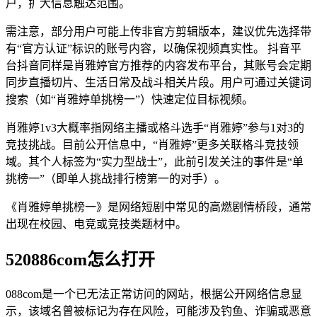
户，扩大信息触达范围。
需注意，部分用户可能上传非官方剪辑版本，建议优先选择带
有“官方认证”标识的账号内容，以确保视频真实性。 抖音平
台抖音同样是肖雅婷官方推荐的内容发布平台，其账号会定期
同步直播切片、生活日常及战斗相关片段。用户可通过关键词
搜索（如“肖雅婷单挑榜一”）快速定位目标视频。
肖雅婷1v3大概率指网络主播或格斗选手“肖雅婷”参与1对3的
竞技挑战。目前公开信息中，“肖雅婷”更多关联格斗竞技领
域。其个人标签为“实力型战士”，此前引发关注的事件是“单
挑榜一”（即单人挑战排行榜第一的对手）。
《肖雅婷单挑榜一》是网络短剧中常见的高燃剧情桥段，通常
出现在校园、电竞或竞技类题材中。
520886com怎么打开
088com是一个已无法正常访问的网站，根据公开网络信息显
示，该域名曾被标记为存在风险，可能涉及钓鱼、诈骗或恶意