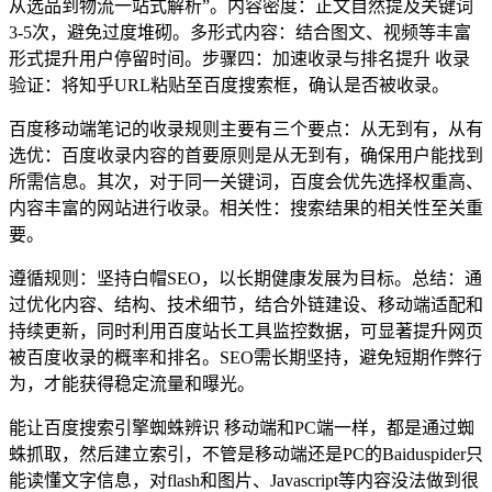
从选品到物流一站式解析”。内容密度：正文自然提及关键词
3-5次，避免过度堆砌。多形式内容：结合图文、视频等丰富
形式提升用户停留时间。步骤四：加速收录与排名提升 收录
验证：将知乎URL粘贴至百度搜索框，确认是否被收录。
百度移动端笔记的收录规则主要有三个要点：从无到有，从有
选优：百度收录内容的首要原则是从无到有，确保用户能找到
所需信息。其次，对于同一关键词，百度会优先选择权重高、
内容丰富的网站进行收录。相关性：搜索结果的相关性至关重
要。
遵循规则：坚持白帽SEO，以长期健康发展为目标。总结：通
过优化内容、结构、技术细节，结合外链建设、移动端适配和
持续更新，同时利用百度站长工具监控数据，可显著提升网页
被百度收录的概率和排名。SEO需长期坚持，避免短期作弊行
为，才能获得稳定流量和曝光。
能让百度搜索引擎蜘蛛辨识 移动端和PC端一样，都是通过蜘
蛛抓取，然后建立索引，不管是移动端还是PC的Baiduspider只
能读懂文字信息，对flash和图片、Javascript等内容没法做到很