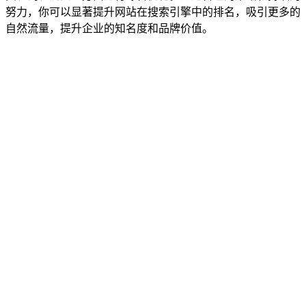
努力，你可以显著提升网站在搜索引擎中的排名，吸引更多的
自然流量，提升企业的知名度和品牌价值。
优化核心要点
caoliu最新社区官方版-caoliu最新社区2026最新版
v.720.47.703.174 安卓版-22265安卓网
相关标签
#廉江百度seo优化排名，廉江最新头条
#网站如何优化：网站如何优
化推广
#网站seo关键词排名优化教程，网站关键词排名优化多少钱
#淮南抖音关键词seo优化排名公司，淮南抖音网红排行榜
#网络seo关
键词优化排名是什么意思呀，关键词优化排名系统多少钱
🔍
📑
文章目录
一、网站百度seo优化服务，百度seo公司整站优化
二、怎么做百度收录seo平台？2021百度最新收录方法